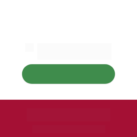
Adquira um exemplar 
impresso no botão abaixo.
COMPRE AQUI
Copyright Grupo Editorial Diálogo Freiriano 
© - Todos os Direitos Reservados